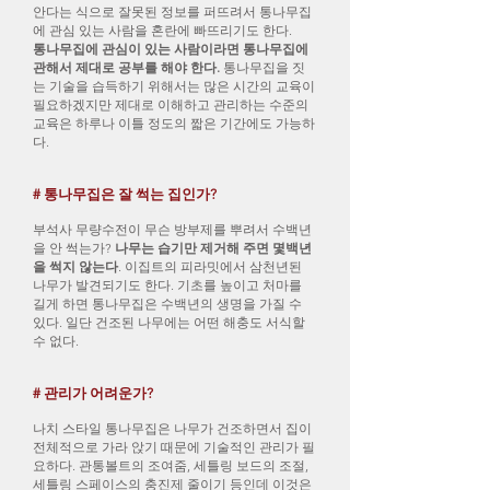
안다는 식으로 잘못된 정보를 퍼뜨려서 통나무집
에 관심 있는 사람을 혼란에 빠뜨리기도 한다.
통나무집에 관심이 있는 사람이라면 통나무집에
관해서 제대로 공부를 해야 한다.
통나무집을 짓
는 기술을 습득하기 위해서는 많은 시간의 교육이
필요하겠지만 제대로 이해하고 관리하는 수준의
교육은 하루나 이틀 정도의 짧은 기간에도 가능하
다.
# 통나무집은 잘 썩는 집인가?
부석사 무량수전이 무슨 방부제를 뿌려서 수백년
을 안 썩는가?
나무는 습기만 제거해 주면 몇백년
을 썩지 않는다
. 이집트의 피라밋에서 삼천년된
나무가 발견되기도 한다. 기초를 높이고 처마를
길게 하면 통나무집은 수백년의 생명을 가질 수
있다. 일단 건조된 나무에는 어떤 해충도 서식할
수 없다.
# 관리가 어려운가?
나치 스타일 통나무집은 나무가 건조하면서 집이
전체적으로 가라 앉기 때문에 기술적인 관리가 필
요하다. 관통볼트의 조여줌, 세틀링 보드의 조절,
세틀링 스페이스의 충진제 줄이기 등인데 이것은