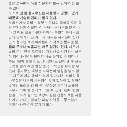
짧은 교육만 받아도 전문가의 도움 없이 직접 할
수 있다.
포스트 앤 빔 통나무집은 세틀링의 영향이 없기
때문에 기술적 관리가 필요 없다.
자외선에 노출되는 외부는 원래의 색상을 오랫 동
안 유지하기 어렵다. 이 문제는 통나무집 뿐 아나
라 그 어떤 집도 마찬가지이다. 특별히 통나무집
만의 문제가 아닌 것이다. 나무는 자외선에 장시
간 노출되면 색이 바래는데 시각적인 문제일 뿐
집의 구조나 썩음과는 아무 상관이 없다.
나무에
발라 주는 전용 도료에는 자외선을 차단하는 성분
이 있어 2~3년은 원래의 색을 유지할 수 있다. 외
부는 3년에 한번 정도 그라인더로 갈아 낸 후 전용
도료를 발라 주면 항상 원래의 색상을 유지할 수
있다. 통나무집 내부는 자외선의 영향을 받지 않
기 때문에 거의 색상 변화가 없다.나치 스타일 통
나무집은 나무의 사용량이 많아 갈아야 할 면적이
넓지만 포스트 앤 빔 통나무집은 외부에 노출된
나무가 적어 손 쉽게 처리할 수 있다. 3년에 한번
손질도 하기 싫으면 색상이 짙은 전용도료를 사용
하거나 아니면 탈색한 색상 자체를 고풍스럽게 느
끼기만 하면 아무 문제가 없다.
# 통나무집은 도시에는 어울리지 않는다.